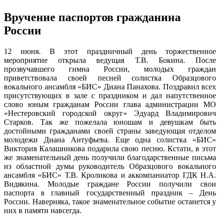
Вручение паспортов гражданина
России
12 июня. В этот праздничный день торжественное
мероприятие открыла ведущая Т.В. Бокина. После
прозвучавшего гимна России, молодых граждан
приветствовала своей песней солистка Образцового
вокального ансамбля «БИС» Диана Панахова. Поздравил всех
присутствующих в зале с праздником и дал напутственное
слово юным гражданам России глава администрации МО
«Нестеровский городской округ» Эдуард Владимирович
Старков. Так же пожелала юношам и девушкам быть
достойными гражданами своей страны заведующая отделом
молодежи Диана Антуфьева. Еще одна солистка «БИС»
Виктория Калашникова подарила свою песню. Кстати, в этот
же знаменательный день получили благодарственные письма
из областной думы руководитель Образцового вокального
ансамбля «БИС» Т.В. Кроликова и аккомпаниатор ГДК Н.А.
Видякина. Молодые граждане России получили свои
паспорта в главный государственный праздник – День
России. Наверняка, такое знаменательное событие останется у
них в памяти навсегда.