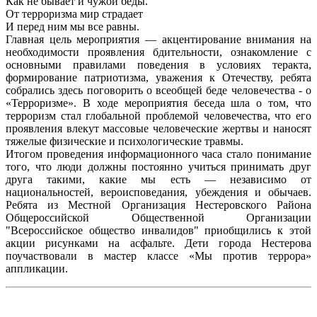
Как не бывает и чужой беды.
От терроризма мир страдает
И перед ним мы все равны.
Главная цель мероприятия — акцентирование внимания на
необходимости проявления бдительности, ознакомление с
основными правилами поведения в условиях теракта,
формирование патриотизма, уважения к Отечеству, ребята
собрались здесь поговорить о всеобщей беде человечества - о
«Терроризме». В ходе мероприятия беседа шла о том, что
терроризм стал глобальной проблемой человечества, что его
проявления влекут массовые человеческие жертвы и наносят
тяжелые физические и психологические травмы.
Итогом проведения информационного часа стало понимание
того, что люди должны постоянно учиться принимать друг
друга такими, какие мы есть — независимо от
национальностей, вероисповедания, убеждения и обычаев.
Ребята из Местной Организация Нестеровского Района
Общероссийской Общественной Организации
"Всероссийское общество инвалидов" приобщились к этой
акции рисунками на асфальте. Дети города Нестерова
поучаствовали в мастер классе «Мы против террора»
аппликации.