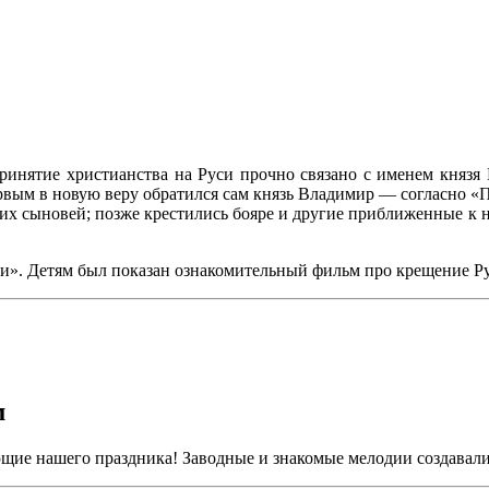
ринятие христианства на Руси прочно связано с именем князя
рвым в новую веру обратился сам князь Владимир — согласно «По
своих сыновей; позже крестились бояре и другие приближенные к
». Детям был показан ознакомительный фильм про крещение Рус
м
яющие нашего праздника! Заводные и знакомые мелодии создавал